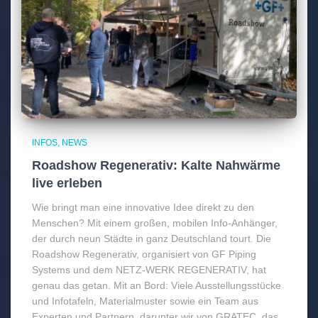
INFOS
NEWS
Roadshow Regenerativ: Kalte Nahwärme
live erleben
Wie bringt man eine innovative Idee direkt zu den
Menschen? Mit einem großen, mobilen Info-Anhänger,
der durch neun Städte in ganz Deutschland tourt. Die
Roadshow Regenerativ, organisiert von GF Piping
Systems und dem NETZ-WERK REGENERATIV, hat
genau das getan. Mit an Bord: Viele Ausstellungsstücke
und Infotafeln, Materialmuster sowie ein Team aus
Experten und Partnern, darunter wir von GRATEC, das