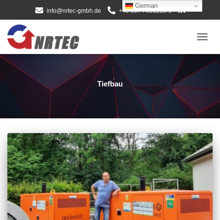
German
info@nrtec-gmbh.de
+49 6074 698258-0
NAVI
Tiefbau