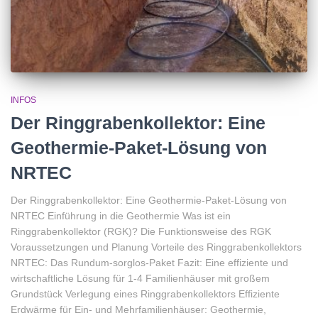
INFOS
Der Ringgrabenkollektor: Eine
Geothermie-Paket-Lösung von
NRTEC
Der Ringgrabenkollektor: Eine Geothermie-Paket-Lösung von
NRTEC Einführung in die Geothermie Was ist ein
Ringgrabenkollektor (RGK)? Die Funktionsweise des RGK
Voraussetzungen und Planung Vorteile des Ringgrabenkollektors
NRTEC: Das Rundum-sorglos-Paket Fazit: Eine effiziente und
wirtschaftliche Lösung für 1-4 Familienhäuser mit großem
Grundstück Verlegung eines Ringgrabenkollektors Effiziente
Erdwärme für Ein- und Mehrfamilienhäuser: Geothermie,