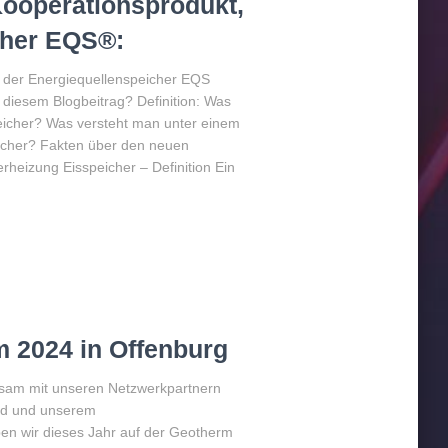
Kooperationsprodukt,
cher EQS®:
– der Energiequellenspeicher EQS
diesem Blogbeitrag? Definition: Was
speicher? Was versteht man unter einem
icher? Fakten über den neuen
rheizung Eisspeicher – Definition Ein
 2024 in Offenburg
sam mit unseren Netzwerkpartnern
nd und unserem
 wir dieses Jahr auf der Geotherm