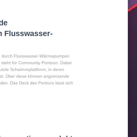
de
 Flusswasser-
 durch Flusswasser-Wärmepumpen
steht für Community Pontoon. Dabei
utzte Schwimmplattform, in deren
ist. Über diese können angrenzende
rden. Das Deck des Pontons lässt sich