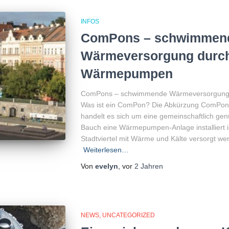
INFOS
ComPons – schwimmen
Wärmeversorgung durch
Wärmepumpen
ComPons – schwimmende Wärmeversorgung
Was ist ein ComPon? Die Abkürzung ComPon 
handelt es sich um eine gemeinschaftlich gen
Bauch eine Wärmepumpen-Anlage installiert 
Stadtviertel mit Wärme und Kälte versorgt we
Weiterlesen…
Von
evelyn
, vor
2 Jahren
NEWS
UNCATEGORIZED