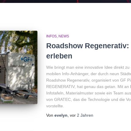
INFOS
NEWS
Roadshow Regenerativ: 
erleben
Wie bringt man eine innovative Idee direkt 
mobilen Info-Anhänger, der durch neun Städte
Roadshow Regenerativ, organisiert von GF
REGENERATIV, hat genau das getan. Mit an B
Infotafeln, Materialmuster sowie ein Team au
von GRATEC, das die Technologie und die Vo
vorstellte.
Von
evelyn
, vor
2 Jahren