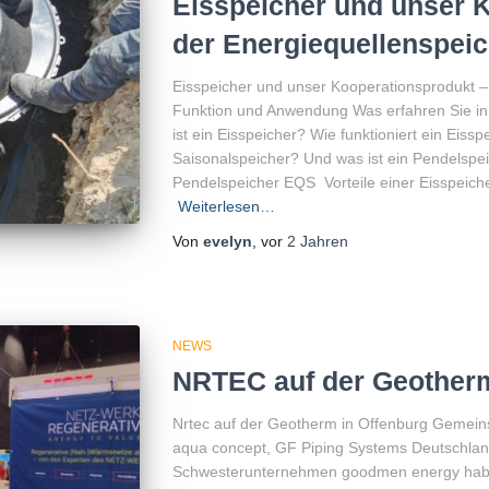
Eisspeicher und unser 
der Energiequellenspei
Eisspeicher und unser Kooperationsprodukt 
Funktion und Anwendung Was erfahren Sie in 
ist ein Eisspeicher? Wie funktioniert ein Eis
Saisonalspeicher? Und was ist ein Pendelspe
Pendelspeicher EQS Vorteile einer Eisspeiche
Weiterlesen…
Von
evelyn
, vor
2 Jahren
NEWS
NRTEC auf der Geotherm
Nrtec auf der Geotherm in Offenburg Gemein
aqua concept, GF Piping Systems Deutschla
Schwesterunternehmen goodmen energy haben