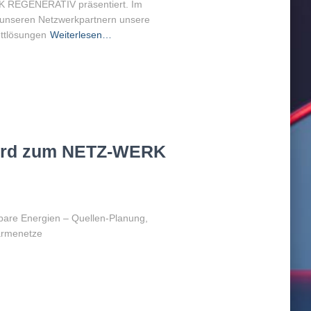
K REGENERATIV präsentiert. Im
nseren Netzwerkpartnern unsere
ttlösungen
Weiterlesen…
wird zum NETZ-WERK
bare Energien – Quellen-Planung,
wärmenetze