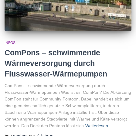
INFOS
ComPons – schwimmende
Wärmeversorgung durch
Flusswasser-Wärmepumpen
ComPons – schwimmende Wärmeversorgung durch
Flusswasser-Wärmepumpen Was ist ein ComPon? Die Abkürzung
ComPon steht für Community Pontoon. Dabei handelt es sich um
eine gemeinschaftlich genutzte Schwimmplattform, in deren
Bauch eine Wärmepumpen-Anlage installiert ist. Über diese
können angrenzende Stadtviertel mit Wärme und Kälte versorgt
werden. Das Deck des Pontons lässt sich
Weiterlesen…
Von
evelyn
, vor
2 Jahren