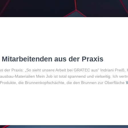
 Mitarbeitenden aus der Praxis
us der Praxis: „So sieht unsere Arbeit bei GRATEC aus“ Indriani Pre
ausbau-Materialien Mein Job ist total spannend und vielseitig. Ich ver
rodukte, die Brunnenkopfschächte, die den Brunnen zur Oberfläche
W