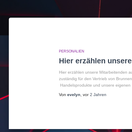
PERSONALIEN
Hier erzählen unsere
Hier erzählen unsere Mitarbeitenden a
zuständig für den Vertrieb von Brunnen
Handelsprodukte und unsere eigenen P
Von
evelyn
, vor
2 Jahren