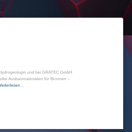
iß, Hydrogeologin und bei GRATEC GmbH
treibe Ausbaumaterialien für Brunnen –
eiterlesen…