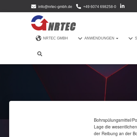
info@nrtec-gmbh.de
+49 6074 698258-0
NRTEC GMBH
ANWENDUNGEN
Bohrspülungsmittel/Pol
Lage die wesentlichen
der Reibung an der Bo